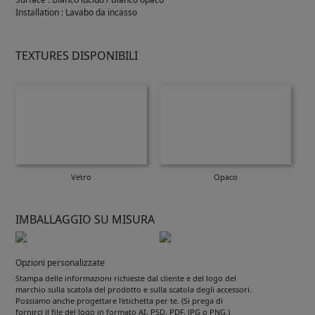
Installation
:
Lavabo da incasso
TEXTURES DISPONIBILI
Vetro
Opaco
IMBALLAGGIO SU MISURA
Opzioni personalizzate
Stampa delle informazioni richieste dal cliente e del logo del
marchio sulla scatola del prodotto e sulla scatola degli accessori.
Possiamo anche progettare l'etichetta per te. (Si prega di
fornirci il file del logo in formato AI, PSD, PDF, JPG o PNG.)