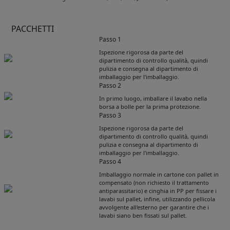
PACCHETTI
Passo 1
Ispezione rigorosa da parte del
dipartimento di controllo qualità, quindi
pulizia e consegna al dipartimento di
imballaggio per l'imballaggio.
Passo 2
In primo luogo, imballare il lavabo nella
borsa a bolle per la prima protezione.
Passo 3
Ispezione rigorosa da parte del
dipartimento di controllo qualità, quindi
pulizia e consegna al dipartimento di
imballaggio per l'imballaggio.
Passo 4
Imballaggio normale in cartone con pallet in
Get Catalogue
compensato (non richiesto il trattamento
antiparassitario) e cinghia in PP per fissare i
lavabi sul pallet, infine, utilizzando pellicola
avvolgente all'esterno per garantire che i
Please leave your contact information,the
lavabi siano ben fissati sul pallet.
catalogue will be sent to your mailbox