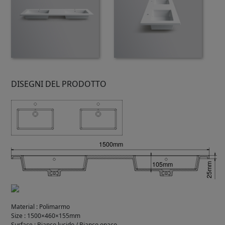
DISEGNI DEL PRODOTTO
Material
:
Polimarmo
Size
:
1500×460×155mm
Surface
:
Bianco lucido / Bianco opaco