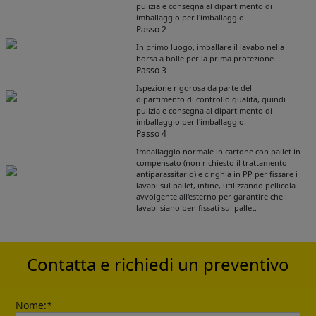
pulizia e consegna al dipartimento di
imballaggio per l'imballaggio.
Passo 2
In primo luogo, imballare il lavabo nella
borsa a bolle per la prima protezione.
Passo 3
Ispezione rigorosa da parte del
dipartimento di controllo qualità, quindi
pulizia e consegna al dipartimento di
imballaggio per l'imballaggio.
Passo 4
Imballaggio normale in cartone con pallet in
Get Catalogue
compensato (non richiesto il trattamento
antiparassitario) e cinghia in PP per fissare i
lavabi sul pallet, infine, utilizzando pellicola
avvolgente all'esterno per garantire che i
Please leave your contact information,the
lavabi siano ben fissati sul pallet.
catalogue will be sent to your mailbox
automatically.
Contatta e richiedi un preventivo
Nome:
*