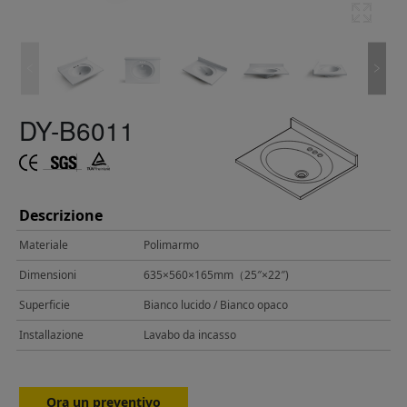
DY-B6011
Descrizione
Materiale
Polimarmo
Dimensioni
635×560×165mm（25″×22″)
Superficie
Bianco lucido / Bianco opaco
Installazione
Lavabo da incasso
Ora un preventivo