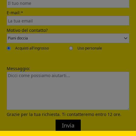
E-mail:
*
Send
Motivo del contatto?
Acquisti all'ingrosso
Uso personale
Messaggio:
Confirmed
Grazie per la tua richiesta. Ti contatteremo entro 12 ore.
Invia