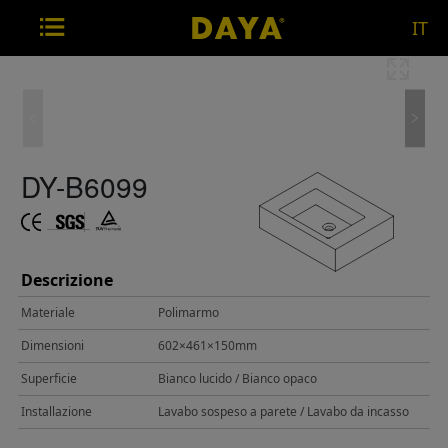
IT
DY-B6099
Descrizione
Materiale
Polimarmo
Dimensioni
602×461×150mm
Superficie
Bianco lucido / Bianco opaco
Installazione
Lavabo sospeso a parete / Lavabo da incasso