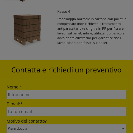
Passo 4
Imballaggio normale in cartone con pallet in
Get Catalogue
compensato (non richiesto il trattamento
antiparassitario) e cinghia in PP per fissare i
lavabi sul pallet, infine, utilizzando pellicola
avvolgente all'esterno per garantire che i
Please leave your contact information,the
lavabi siano ben fissati sul pallet.
catalogue will be sent to your mailbox
automatically.
Contatta e richiedi un preventivo
Nome:
*
E-mail:
*
Send
Motivo del contatto?