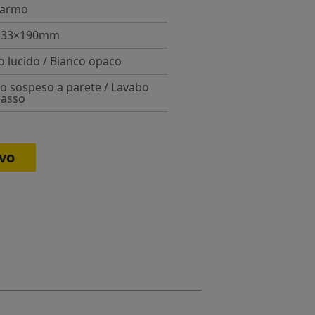
marmo
533×190mm
o lucido / Bianco opaco
o sospeso a parete / Lavabo
casso
vo