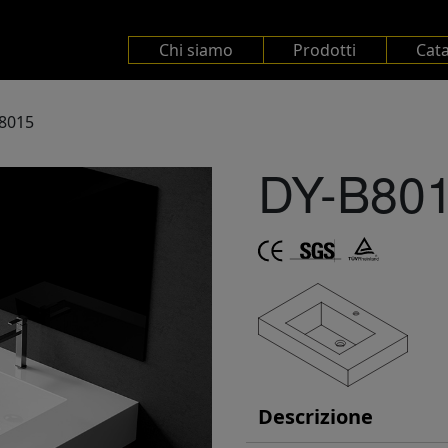
Chi siamo
Prodotti
Cat
8015
DY-B80
Descrizione