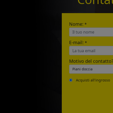
E-mail:
Nome:
*
E-mail:
*
Motivo del contatto
Acquisti all'ingrosso