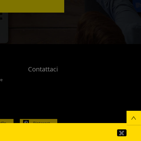
Contattaci
re
edIn
Pinterest
✖