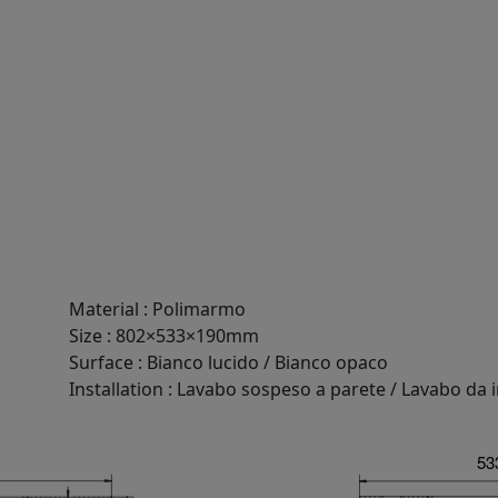
Material
:
Polimarmo
Size
:
802×533×190mm
Surface
:
Bianco lucido / Bianco opaco
Installation
:
Lavabo sospeso a parete / Lavabo da 