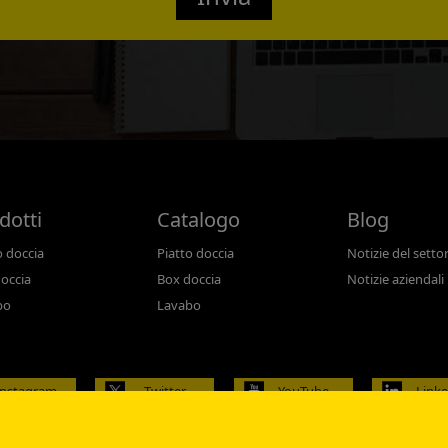
Confirmed
dotti
Catalogo
Blog
o doccia
Piatto doccia
Notizie del setto
occia
Box doccia
Notizie aziendali
bo
Lavabo
Instagram
Twitter
YouTube
Link