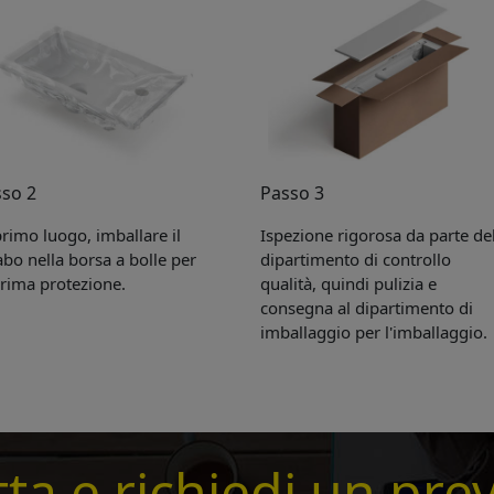
so 2
Passo 3
primo luogo, imballare il
Ispezione rigorosa da parte de
Get Catalogue
abo nella borsa a bolle per
dipartimento di controllo
prima protezione.
qualità, quindi pulizia e
consegna al dipartimento di
imballaggio per l'imballaggio.
e leave your contact information,the catalogue will b
ur mailbox automatically.
*
ta e richiedi un pre