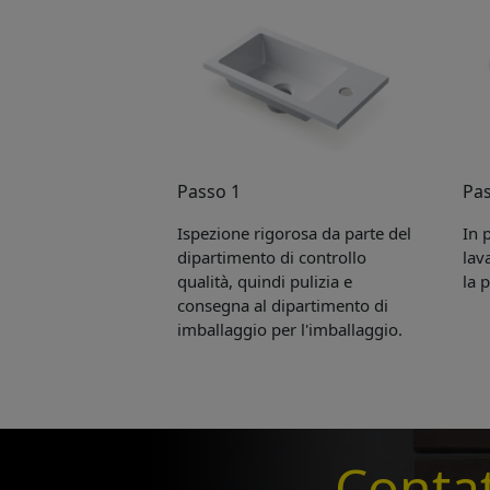
Passo 1
Pas
Ispezione rigorosa da parte del
In 
dipartimento di controllo
lav
qualità, quindi pulizia e
la 
consegna al dipartimento di
imballaggio per l'imballaggio.
Pleas
to yo
Name:
Contat