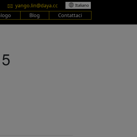
yango.lin@daya.cc
Italiano
alogo
Blog
Contattaci
15