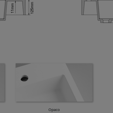
Opaco