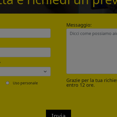
*
Messaggio:
Send
?
Grazie per la tua richi
Uso personale
entro 12 ore.
Invia