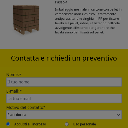
Passo 4
Imballaggio normale in cartone con pallet in
Get Catalogue
compensato (non richiesto il trattamento
antiparassitario) e cinghia in PP per fissare i
lavabi sul pallet, infine, utilizzando pellicola
avvolgente all'esterno per garantire che i
Please leave your contact information,the
lavabi siano ben fissati sul pallet.
catalogue will be sent to your mailbox
automatically.
Contatta e richiedi un preventivo
Nome:
*
E-mail:
*
Send
Motivo del contatto?
Acquisti all'ingrosso
Uso personale