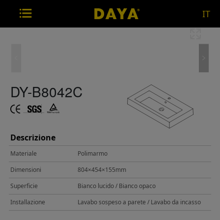
IT
DY-B8042C
Descrizione
Materiale
Polimarmo
Dimensioni
804×454×155mm
Superficie
Bianco lucido / Bianco opaco
Installazione
Lavabo sospeso a parete / Lavabo da incasso