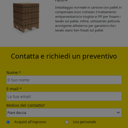
Passo 4
Imballaggio normale in cartone con pallet in
Get Catalogue
compensato (non richiesto il trattamento
antiparassitario) e cinghia in PP per fissare i
lavabi sul pallet, infine, utilizzando pellicola
avvolgente all'esterno per garantire che i
Please leave your contact information,the
lavabi siano ben fissati sul pallet.
catalogue will be sent to your mailbox
automatically.
Contatta e richiedi un preventivo
Nome:
*
E-mail:
*
Send
Motivo del contatto?
Acquisti all'ingrosso
Uso personale