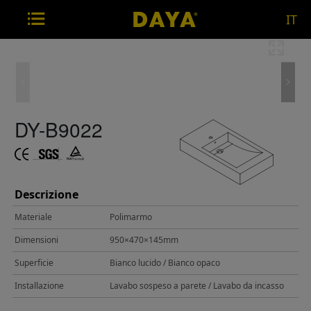
IT
DY-B9022
Descrizione
Materiale
Polimarmo
Dimensioni
950×470×145mm
Superficie
Bianco lucido / Bianco opaco
Installazione
Lavabo sospeso a parete / Lavabo da incasso